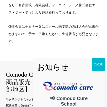
をし、名古屋校（有限会社ティ・エフ・シー／株式会社エ
ス・ジー・ティ）より連絡を行っております。
③本会員はセミナー又はスクール未受講の方は入会が出来か
ねますので、予めご了承ください。生徒番号が必要となりま
す。
Comodo Cure｜巻き爪補正技術・
商品販売【真和グループ公式│中
部地区】
📢 Comodo Cure
巻き爪ケアをもっと身近に。 Comodo Cure（コモドキュア）の特許補正
School
技術を支える商品ラインナップを、真和グループ公式サイトから直接お届