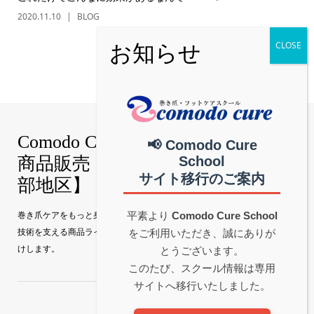
2020.11.10
BLOG
1
2

Comodo Cure｜巻き爪補正技術・
📢 Comodo Cure
School
商品販売【真和グループ公式│中
サイト移行のご案内
部地区】
巻き爪ケアをもっと身近に。 Comodo Cure（コモドキュア）の特許補正
平素より
Comodo Cure School
技術を支える商品ラインナップを、真和グループ公式サイトから直接お届
をご利用いただき、誠にありが
けします。
とうございます。
このたび、スクール情報は専用
サイトへ移行いたしました。