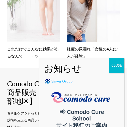
これだけでこんなに効果があ
軽度の尿漏れ「女性の4人に1
るなんて・・・✨
人が経験」
Comodo Cure｜巻き爪補正技術・
商品販売【真和グループ公式│中
部地区】
📢 Comodo Cure
巻き爪ケアをもっと身近に。 Comodo Cure（コモドキュア）の特許補正
School
技術を支える商品ラインナップを、真和グループ公式サイトから直接お届
サイト移行のご案内
けします。