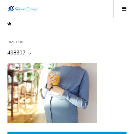
2020.12.08
498307_s