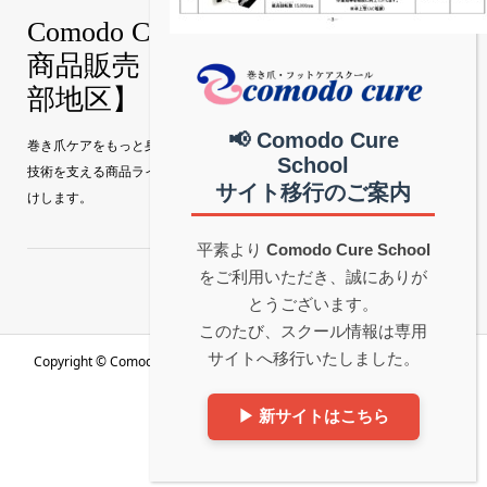
Comodo Cure｜巻き爪補正技術・
商品販売【真和グループ公式│中
部地区】
📢 Comodo Cure
巻き爪ケアをもっと身近に。 Comodo Cure（コモドキュア）の特許補正
School
技術を支える商品ラインナップを、真和グループ公式サイトから直接お届
サイト移行のご案内
けします。
平素より
Comodo Cure School
をご利用いただき、誠にありが
とうございます。
このたび、スクール情報は専用
サイトへ移行いたしました。
Copyright ©
Comodo Cure｜巻き爪補正技術・商品販売【真和グループ
公式│中部地区】. All Rights Reserved.
▶ 新サイトはこちら