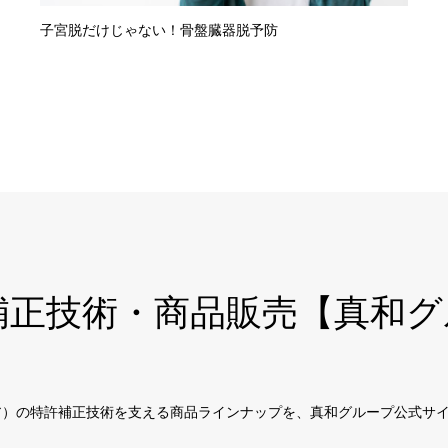
子宮脱だけじゃない！骨盤臓器脱予防
巻き爪補正技術・商品販売【真
ドキュア）の特許補正技術を支える商品ラインナップを、真和グループ公式