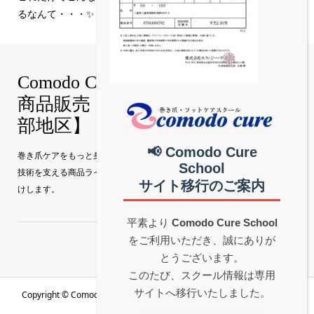
るなんて・・・✨
の？
Comodo Cure｜巻き爪補正技術・
商品販売【真和グループ公式│中
部地区】
📢 Comodo Cure
巻き爪ケアをもっと身近に。 Comodo Cure（コモドキュア）の特許補正
School
技術を支える商品ラインナップを、真和グループ公式サイトから直接お届
サイト移行のご案内
けします。
平素より
Comodo Cure School
をご利用いただき、誠にありが
とうございます。
このたび、スクール情報は専用
サイトへ移行いたしました。
Copyright ©
Comodo Cure｜巻き爪補正技術・商品販売【真和グループ