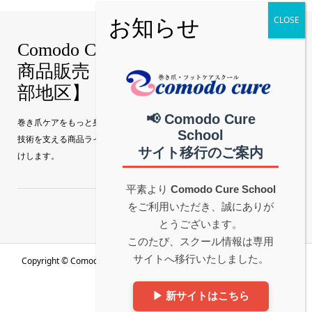
Comodo Cure｜巻き爪補正技術・
商品販売【真和グループ公式│中
部地区】
📢 Comodo Cure
巻き爪ケアをもっと身近に。 Comodo Cure（コモドキュア）の特許補正
School
技術を支える商品ラインナップを、真和グループ公式サイトから直接お届
サイト移行のご案内
けします。
平素より
Comodo Cure School
をご利用いただき、誠にありが
とうございます。
このたび、スクール情報は専用
サイトへ移行いたしました。
Copyright ©
Comodo Cure｜巻き爪補正技術・商品販売【真和グループ
▶ 新サイトはこちら
公式│中部地区】. All Rights Reserved.