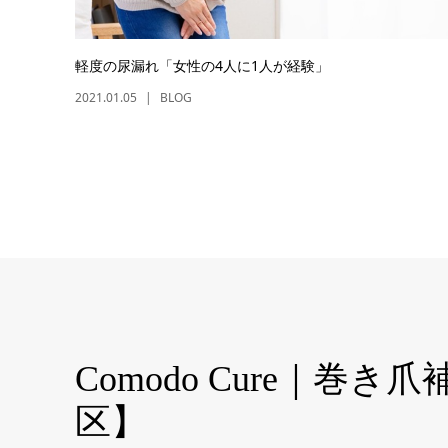
軽度の尿漏れ「女性の4人に1人が経験」
2021.01.05
BLOG
Comodo Cure｜
区】