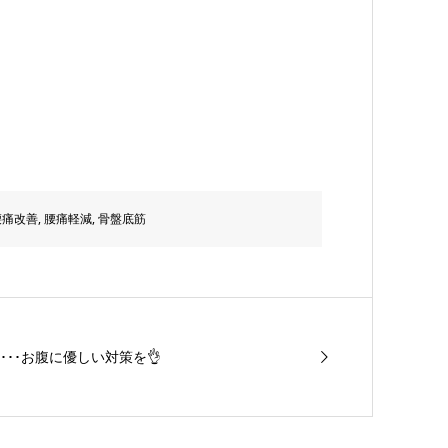
腰痛改善
,
腰痛軽減
,
骨盤底筋
･･お腹に優しい対策を👌