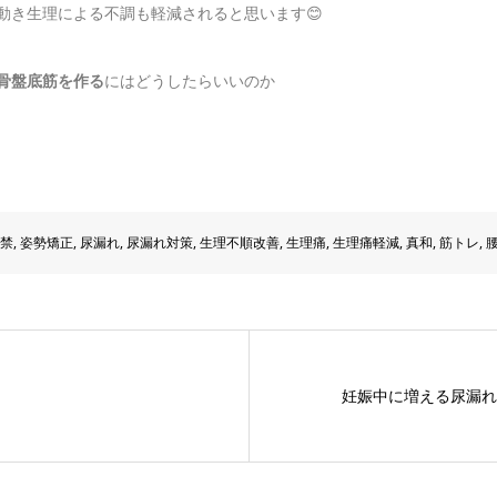
動き生理による不調も軽減されると思います😊
骨盤底筋を作る
にはどうしたらいいのか
禁
,
姿勢矯正
,
尿漏れ
,
尿漏れ対策
,
生理不順改善
,
生理痛
,
生理痛軽減
,
真和
,
筋トレ
,
妊娠中に増える尿漏れ･