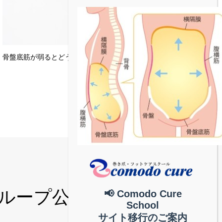
骨盤底筋が弱るとどうなるの？
和グループ公式│中部地
📢 Comodo Cure
School
サイト移行のご案内