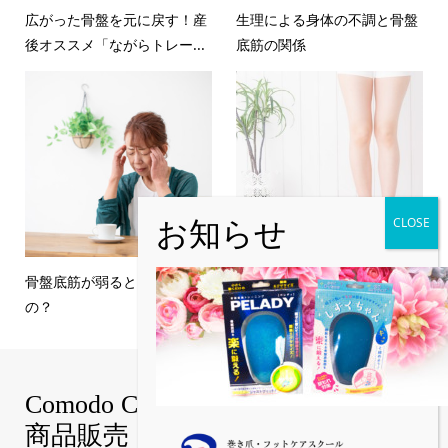
広がった骨盤を元に戻す！産
生理による身体の不調と骨盤
後オススメ「ながらトレー...
底筋の関係
骨盤底筋が弱るとどうなる
これだけでこんなに効果があ
の？
るなんて・・・✨
Comodo Cure｜巻き爪補正技術・
商品販売【真和グループ公式│中