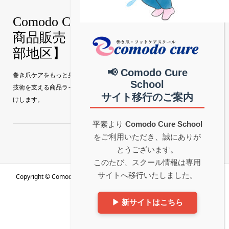
Comodo Cure｜巻き爪補正技術・
商品販売【真和グループ公式│中
部地区】
📢 Comodo Cure
巻き爪ケアをもっと身近に。 Comodo Cure（コモドキュア）の特許補正
School
技術を支える商品ラインナップを、真和グループ公式サイトから直接お届
サイト移行のご案内
けします。
平素より
Comodo Cure School
をご利用いただき、誠にありが
とうございます。
このたび、スクール情報は専用
サイトへ移行いたしました。
Copyright ©
Comodo Cure｜巻き爪補正技術・商品販売【真和グループ
公式│中部地区】. All Rights Reserved.
▶ 新サイトはこちら