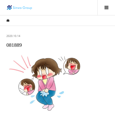
2020.10.14
081889